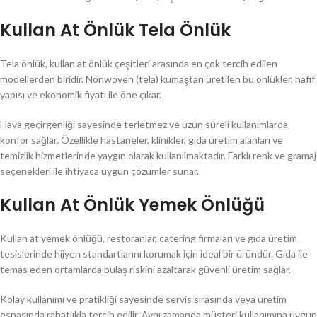
Kullan At Önlük Tela Önlük
Tela önlük, kullan at önlük çeşitleri arasında en çok tercih edilen
modellerden biridir. Nonwoven (tela) kumaştan üretilen bu önlükler, hafif
yapısı ve ekonomik fiyatı ile öne çıkar.
Hava geçirgenliği sayesinde terletmez ve uzun süreli kullanımlarda
konfor sağlar. Özellikle hastaneler, klinikler, gıda üretim alanları ve
temizlik hizmetlerinde yaygın olarak kullanılmaktadır. Farklı renk ve gramaj
seçenekleri ile ihtiyaca uygun çözümler sunar.
Kullan At Önlük Yemek Önlüğü
Kullan at yemek önlüğü, restoranlar, catering firmaları ve gıda üretim
tesislerinde hijyen standartlarını korumak için ideal bir üründür. Gıda ile
temas eden ortamlarda bulaş riskini azaltarak güvenli üretim sağlar.
Kolay kullanımı ve pratikliği sayesinde servis sırasında veya üretim
esnasında rahatlıkla tercih edilir. Aynı zamanda müşteri kullanımına uygun