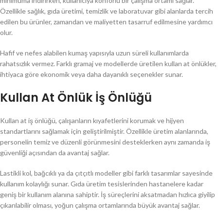
minimuma indirirken, kullanıcıya konforlu bir çalışma ortamı sağlar.
Özellikle sağlık, gıda üretimi, temizlik ve laboratuvar gibi alanlarda tercih
edilen bu ürünler, zamandan ve maliyetten tasarruf edilmesine yardımcı
olur.
Hafif ve nefes alabilen kumaş yapısıyla uzun süreli kullanımlarda
rahatsızlık vermez. Farklı gramaj ve modellerde üretilen kullan at önlükler,
ihtiyaca göre ekonomik veya daha dayanıklı seçenekler sunar.
Kullan At Önlük İş Önlüğü
Kullan at iş önlüğü, çalışanların kıyafetlerini korumak ve hijyen
standartlarını sağlamak için geliştirilmiştir. Özellikle üretim alanlarında,
personelin temiz ve düzenli görünmesini desteklerken aynı zamanda iş
güvenliği açısından da avantaj sağlar.
Lastikli kol, bağcıklı ya da çıtçıtlı modeller gibi farklı tasarımlar sayesinde
kullanım kolaylığı sunar. Gıda üretim tesislerinden hastanelere kadar
geniş bir kullanım alanına sahiptir. İş süreçlerini aksatmadan hızlıca giyilip
çıkarılabilir olması, yoğun çalışma ortamlarında büyük avantaj sağlar.