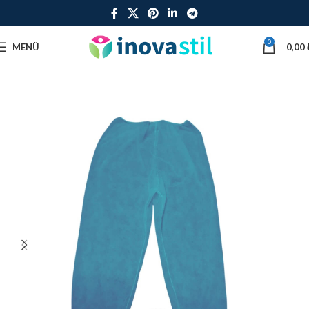
0
MENÜ
0,00
Ana Sayfa
Tek Kullanımlık Pantolon