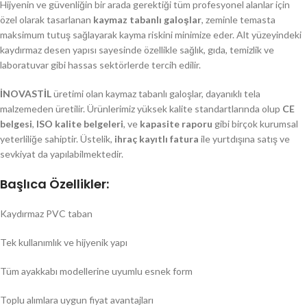
Hijyenin ve güvenliğin bir arada gerektiği tüm profesyonel alanlar için
özel olarak tasarlanan
kaymaz tabanlı galoşlar
, zeminle temasta
maksimum tutuş sağlayarak kayma riskini minimize eder. Alt yüzeyindeki
kaydırmaz desen yapısı sayesinde özellikle sağlık, gıda, temizlik ve
laboratuvar gibi hassas sektörlerde tercih edilir.
İNOVASTİL
üretimi olan kaymaz tabanlı galoşlar, dayanıklı tela
malzemeden üretilir. Ürünlerimiz yüksek kalite standartlarında olup
CE
belgesi
,
ISO kalite belgeleri
, ve
kapasite raporu
gibi birçok kurumsal
yeterliliğe sahiptir. Üstelik,
ihraç kayıtlı fatura
ile yurtdışına satış ve
sevkiyat da yapılabilmektedir.
Başlıca Özellikler:
Kaydırmaz PVC taban
Tek kullanımlık ve hijyenik yapı
Tüm ayakkabı modellerine uyumlu esnek form
Toplu alımlara uygun fiyat avantajları