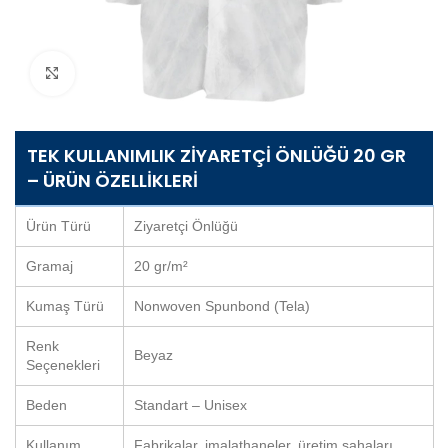
Büyütmek için tıklayın
TEK KULLANIMLIK ZIYARETÇI ÖNLÜĞÜ 20 GR
– ÜRÜN ÖZELLIKLERI
Ürün Türü
Ziyaretçi Önlüğü
Gramaj
20 gr/m²
Kumaş Türü
Nonwoven Spunbond (Tela)
Renk
Beyaz
Seçenekleri
Beden
Standart – Unisex
Kullanım
Fabrikalar, imalathaneler, üretim sahaları,