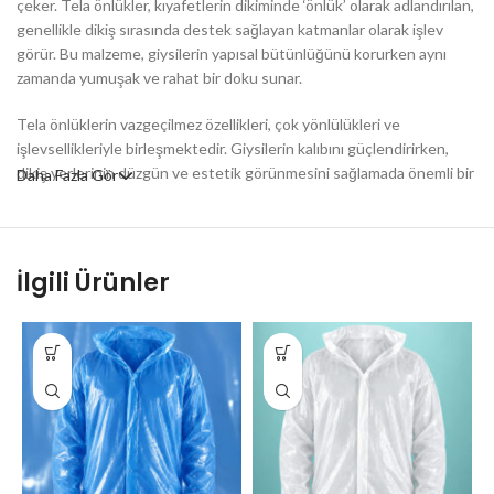
çeker. Tela önlükler, kıyafetlerin dikiminde ‘önlük’ olarak adlandırılan,
genellikle dikiş sırasında destek sağlayan katmanlar olarak işlev
görür. Bu malzeme, giysilerin yapısal bütünlüğünü korurken aynı
zamanda yumuşak ve rahat bir doku sunar.
Tela önlüklerin vazgeçilmez özellikleri, çok yönlülükleri ve
işlevsellikleriyle birleşmektedir. Giysilerin kalıbını güçlendirirken,
dikiş yerlerinin düzgün ve estetik görünmesini sağlamada önemli bir
Daha Fazla Gör
rol oynar. Ayrıca, tela kullanımı esnasında, kumaşın esneklik düzeyi
de göz önünde bulundurulmalıdır. Örneğin, çok fazla sertlik
katmadan tela önlüğü, hareket kabiliyetini kısıtlamadan yapısal
destek sağlayacak şekilde seçilmelidir. Böylelikle, giyilen giysilerin
İlgili Ürünler
hem konforlu hem de şık görünmesi mümkün olur.
Kullanım alanları arasında kıyafetlerin yanı sıra, ev tekstili ürünleri,
kostümler ve sektör spesifik giysilerin yanı sıra, özel üretimlerinde
de geniş bir yelpazeye sahiptir. Her biri belirli bir amaca yönelik
tasarlanmış farklı desenleri ve dokuları sayesinde, tela önlükler,
modanın ve pratikliğin kesiştiği bir noktada yer alır. Yüksek kaliteli
bir tela önlük, dikişlerde sağlamlık, dayanıklılık ve şıklık sunarak,
tasarımlarınıza profesyonel bir dokunuş kazandırır. Bu nedenle, tela