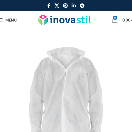
0
MENÜ
0,00
Ana Sayfa
Tek Kullanımlık Önlük