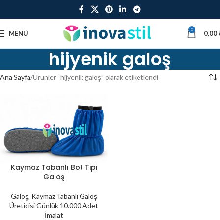
0
MENÜ
0,00
hijyenik galoş
Ana Sayfa
Ürünler “hijyenik galoş” olarak etiketlendi
Kaymaz Tabanlı Bot Tipi
Galoş
Galoş
,
Kaymaz Tabanlı Galoş
Üreticisi Günlük 10.000 Adet
İmalat